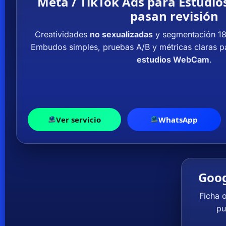
Meta / TikTok Ads para Estud
pasan revisión
Creatividades
no sexualizadas
y segmentación 18
Embudos simples, pruebas A/B y métricas claras pa
estudios WebCam
.
Ver servicio
WhatsApp
Goog
Ficha 
pu