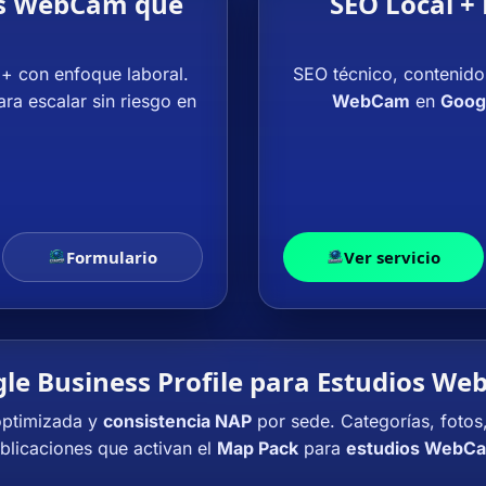
ios WebCam que
SEO Local +
+ con enfoque laboral.
SEO técnico, contenido
ra escalar sin riesgo en
WebCam
en
Goog
Formulario
Ver servicio
le Business Profile para Estudios W
optimizada y
consistencia NAP
por sede. Categorías, fotos
blicaciones que activan el
Map Pack
para
estudios WebC