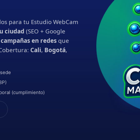
elos para tu Estudio WebCam
u ciudad
(SEO + Google
y
campañas en redes
que
 Cobertura:
Cali
,
Bogotá
,
 sede
BP)
boral (cumplimiento)