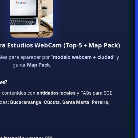
ara Estudios WebCam (Top-5 + Map Pack)
les para aparecer por “
modelo webcam + ciudad
” y
ganar
Map Pack
.
ve?
+ contenidos con
entidades locales
y FAQs para SGE.
ades:
Bucaramanga
,
Cúcuta
,
Santa Marta
,
Pereira
,