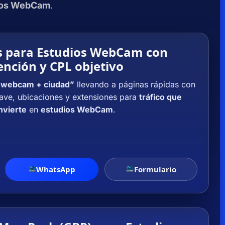
Cobertura
ios WebCam
.
en
capitales
de
s para Estudios WebCam con
ención y CPL objetivo
Colombia
y
 webcam + ciudad”
llevando a páginas rápidas con
principales
lave, ubicaciones y extensiones para
tráfico que
ciudades.
nvierte
en
estudios WebCam
.
WhatsApp
Formulario