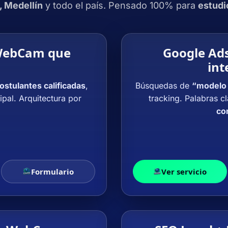
, Medellín
y todo el país. Pensado 100% para
estud
 WebCam que
Google Ad
int
ostulantes calificadas
,
Búsquedas de
“modelo
pal. Arquitectura por
tracking. Palabras c
co
Formulario
Ver servicio