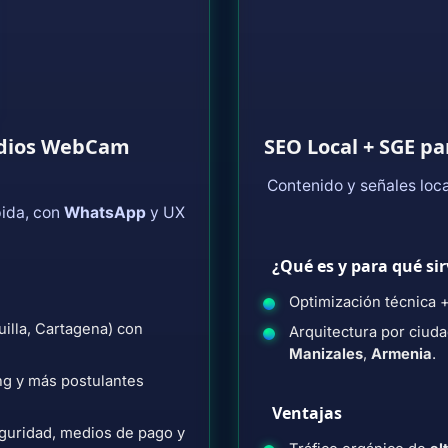
udios WebCam
SEO Local + SGE p
Contenido y señales loca
pida, con
WhatsApp
y UX
¿Qué es y para qué sir
Optimización técnica 
uilla, Cartagena) con
Arquitectura por ciud
Manizales
,
Armenia
.
ng y más postulantes
Ventajas
seguridad, medios de pago y