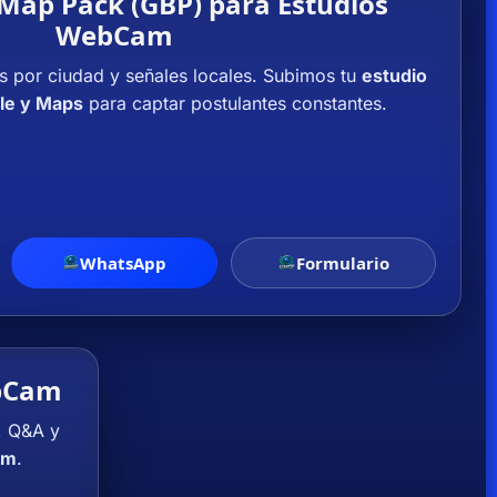
 Map Pack (GBP) para Estudios
WebCam
s por ciudad y señales locales. Subimos tu
estudio
le y Maps
para captar postulantes constantes.
WhatsApp
Formulario
ebCam
, Q&A y
am
.